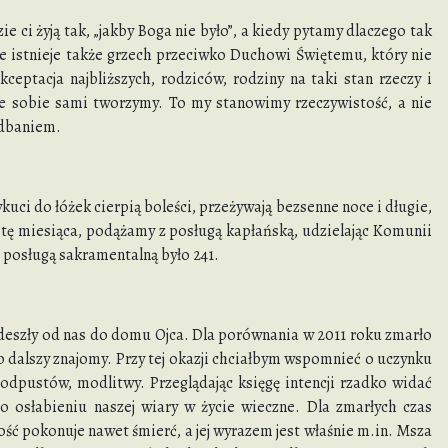
ci żyją tak, „jakby Boga nie było”, a kiedy pytamy dlaczego tak
ale istnieje także grzech przeciwko Duchowi Świętemu, który nie
kceptacja najbliższych, rodziców, rodziny na taki stan rzeczy i
jakie sobie sami tworzymy. To my stanowimy rzeczywistość, a nie
edbaniem.
uci do łóżek cierpią boleści, przeżywają bezsenne noce i długie,
otę miesiąca, podążamy z posługą kapłańską, udzielając Komunii
 posługą sakramentalną było 241.
deszły od nas do domu Ojca. Dla porównania w 2011 roku zmarło
lub dalszy znajomy. Przy tej okazji chciałbym wspomnieć o uczynku
 odpustów, modlitwy. Przeglądając księgę intencji rzadko widać
o osłabieniu naszej wiary w życie wieczne. Dla zmarłych czas
ość pokonuje nawet śmierć, a jej wyrazem jest właśnie m.in. Msza