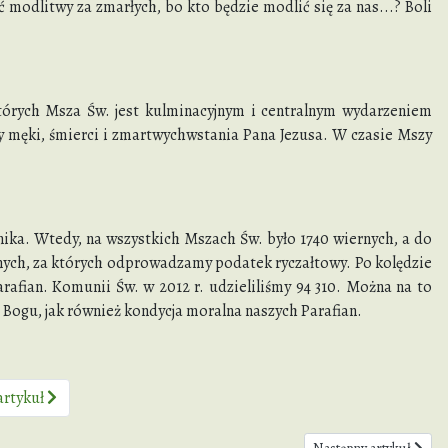
 modlitwy za zmarłych, bo kto będzie modlić się za nas...? Boli
 których Msza Św. jest kulminacyjnym i centralnym wydarzeniem
y męki, śmierci i zmartwychwstania Pana Jezusa. W czasie Mszy
rnika. Wtedy, na wszystkich Mszach Św. było 1740 wiernych, a do
ernych, za których odprowadzamy podatek ryczałtowy. Po kolędzie
rafian. Komunii Św. w 2012 r. udzieliliśmy 94 310. Można na to
nia Bogu, jak również kondycja moralna naszych Parafian.
artykuł
Następny artykuł: Dekre