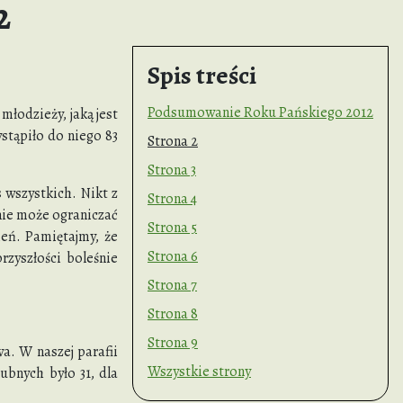
2
Spis treści
Podsumowanie Roku Pańskiego 2012
młodzieży, jaką jest
stąpiło do niego 83
Strona 2
Strona 3
 wszystkich. Nikt z
Strona 4
nie może ograniczać
Strona 5
ień. Pamiętajmy, że
Strona 6
rzyszłości boleśnie
Strona 7
Strona 8
Strona 9
a. W naszej parafii
Wszystkie strony
ubnych było 31, dla