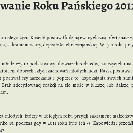
anie Roku Pańskiego 201
rosłego życia Kościół postawił kolejną ewangeliczną ofertę naszej 
, sakrament wiary, dojrzałości chrześcijańskiej. W tym roku przy
a młodzieży to podstawowy obowiązek rodziców, nauczycieli i nas
 kibicem dobrych i złych zachowań młodych ludzi. Nasza postawa 
ch pochwał czy narzekania i poprzez to, uspokajania swoich sum
Brak zdecydowanej reakcji na zło może w bliższej lub dalszej p
nam.
za młodych, którzy w ubiegłym roku przyjęli sakrament małżeństw
ylko 15, podczas gdy w 2011 roku było ich 33. Zapowiedzi przedśl
47.