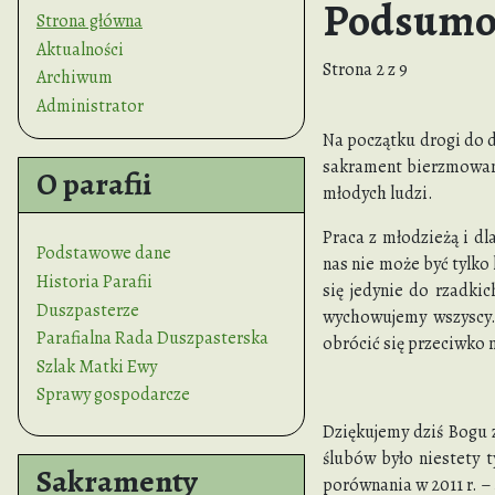
Podsumow
Strona główna
Aktualności
Strona 2 z 9
Archiwum
Administrator
Na początku drogi do do
sakrament bierzmowania
O parafii
młodych ludzi.
Praca z młodzieżą i dl
Podstawowe dane
nas nie może być tylko
Historia Parafii
się jedynie do rzadki
Duszpasterze
wychowujemy wszyscy. 
Parafialna Rada Duszpasterska
obrócić się przeciwko 
Szlak Matki Ewy
Sprawy gospodarcze
Dziękujemy dziś Bogu 
ślubów było niestety t
Sakramenty
porównania w 2011 r. – 