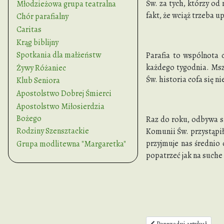
Św. za tych, którzy od
Młodzieżowa grupa teatralna
fakt, że wciąż trzeba u
Chór parafialny
Caritas
Krąg biblijny
Spotkania dla małżeństw
Parafia to wspólnota 
każdego tygodnia. Msz
Żywy Różaniec
Św. historia cofa się n
Klub Seniora
Apostolstwo Dobrej Śmierci
Apostolstwo Miłosierdzia
Bożego
Raz do roku, odbywa si
Rodziny Szensztackie
Komunii Św. przystąpił
przyjmuje nas średnio 
Grupa modlitewna "Margaretka"
popatrzeć jak na suche 
Poprzedni artykuł: Odezw