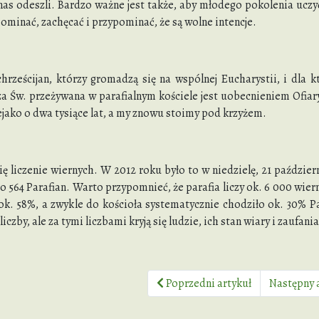
 nas odeszli. Bardzo ważne jest także, aby młodego pokolenia uczyć
pominać, zachęcać i przypominać, że są wolne intencje.
chrześcijan, którzy gromadzą się na wspólnej Eucharystii, i dla
a Św. przeżywana w parafialnym kościele jest uobecnieniem Ofiar
iejako o dwa tysiące lat, a my znowu stoimy pod krzyżem.
ę liczenie wiernych. W 2012 roku było to w niedzielę, 21 paździe
o 564 Parafian. Warto przypomnieć, że parafia liczy ok. 6 000 wi
ok. 58%, a zwykle do kościoła systematycznie chodziło ok. 30% Pa
liczby, ale za tymi liczbami kryją się ludzie, ich stan wiary i zaufa
Poprzedni artykuł
Następny 
a biskupa gliwickiego po wyborze nowego papieża Franciszka I