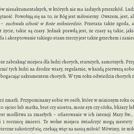
ów niesakramentalnych, w których nie ma żadnych przeszkód. Ludzie 
ętność. Powołują się na to, że Bóg jest miłosierny. Owszem, jest, 
y –
zuchwała ufność w Boże miłosierdzie.
Przeraża także zgoda, a
t życie, takie są czasy. Jednak prawdą jest, że czasy są takie, 
da i akceptowanie takiego stanu rzeczy jest także grzechem i zani
e zabraknąć miejsca dla ludzi chorych, starszych, samotnych. Przyk
ić tych ludzi na drodze wiary, regularnie, w każdą pierwszą sob
 ubogacając sakramentem chorych. W tym roku odwiedzin chorych z
ież zmarli. Przypominamy sobie 99 osób, które w minionym roku o
o ojciec lub matka, brat czy siostra, może syn czy córka, bliższy 
est modlitwa za zmarłych – ofiarowanie w ich intencji Mszy Św.,
 1 rocznicę śmierci. Te wolne miejsca świadczyć mogą niestety 
ieczne zakończył się, czekają więc na naszą miłość! Mówimy, że mił