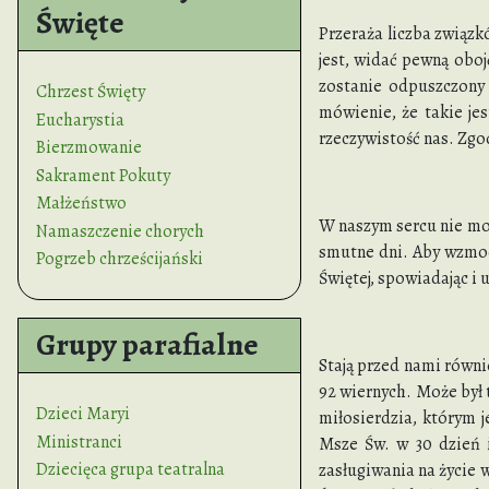
Święte
Przeraża liczba związk
jest, widać pewną oboj
zostanie odpuszczon
Chrzest Święty
mówienie, że takie jes
Eucharystia
rzeczywistość nas. Zgo
Bierzmowanie
Sakrament Pokuty
Małżeństwo
W naszym sercu nie moż
Namaszczenie chorych
smutne dni. Aby wzmocn
Pogrzeb chrześcijański
Świętej, spowiadając i
Grupy parafialne
Stają przed nami równ
92 wiernych. Może był t
Dzieci Maryi
miłosierdzia, którym j
Ministranci
Msze Św. w 30 dzień i
Dziecięca grupa teatralna
zasługiwania na życie w