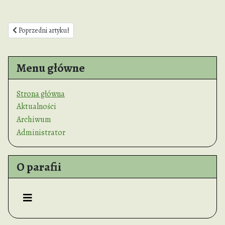
Poprzedni artykuł: Zapraszamy do naszej wspólnoty
Poprzedni artykuł
Menu główne
Strona główna
Aktualności
Archiwum
Administrator
O parafii