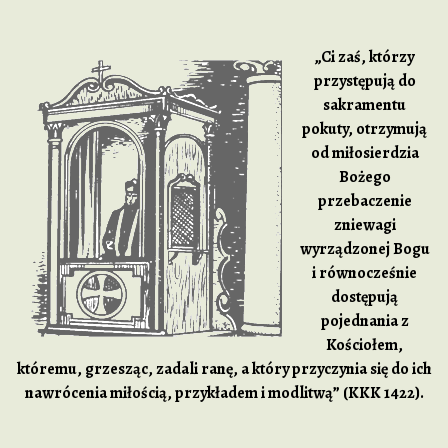
„Ci zaś, którzy
przystępują do
sakramentu
pokuty, otrzymują
od miłosierdzia
Bożego
przebaczenie
zniewagi
wyrządzonej Bogu
i równocześnie
dostępują
pojednania z
Kościołem,
któremu, grzesząc, zadali ranę, a który przyczynia się do ich
nawrócenia miłością, przykładem i modlitwą” (KKK 1422).