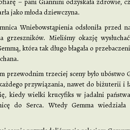
 ofiarę – pani Giannini odzyskała zdrowie, c
ła jako młoda dziewczyna.
iebowstąpienia odsłoniła przed nami za
la grzeszników. Mieliśmy okazję wysłucha
Gemmą, która tak długo błagała o przebaczen
uchana.
odnim trzeciej sceny było ubóstwo Gemm
każdego przywiązania, nawet do biżuterii i 
ię, kiedy wielki krucyfiks w jadalni państwa
nicę do Serca. Wtedy Gemma wiedziała j