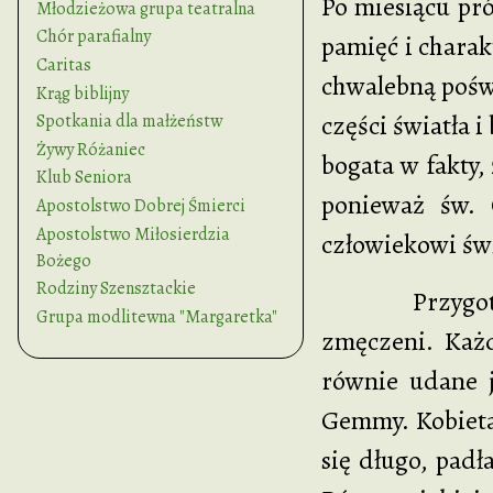
Po miesiącu pr
Młodzieżowa grupa teatralna
Chór parafialny
pamięć i charak
Caritas
chwalebną pośw
Krąg biblijny
części światła 
Spotkania dla małżeństw
Żywy Różaniec
bogata w fakty,
Klub Seniora
ponieważ św. 
Apostolstwo Dobrej Śmierci
Apostolstwo Miłosierdzia
człowiekowi świ
Bożego
Rodziny Szensztackie
Przygotowania
Grupa modlitewna "Margaretka"
zmęczeni. Każd
równie udane j
Gemmy. Kobieta
się długo, padł