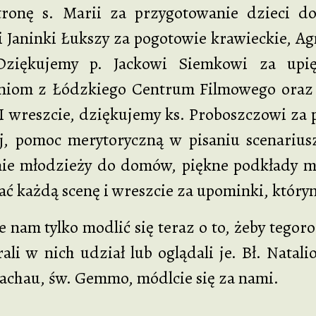
ronę s. Marii za przygotowanie dzieci do
i Janinki Łukszy za pogotowie krawieckie, A
Dziękujemy p. Jackowi Siemkowi za upię
niom z Łódzkiego Centrum Filmowego oraz 
 I wreszcie, dziękujemy ks. Proboszczowi za
ej, pomoc merytoryczną w pisaniu scenariu
ie młodzieży do domów, piękne podkłady m
ać każdą scenę i wreszcie za upominki, któr
tylko modlić się teraz o to, żeby tegoroc
rali w nich udział lub oglądali je. Bł. Natali
achau, św. Gemmo, módlcie się za nami.