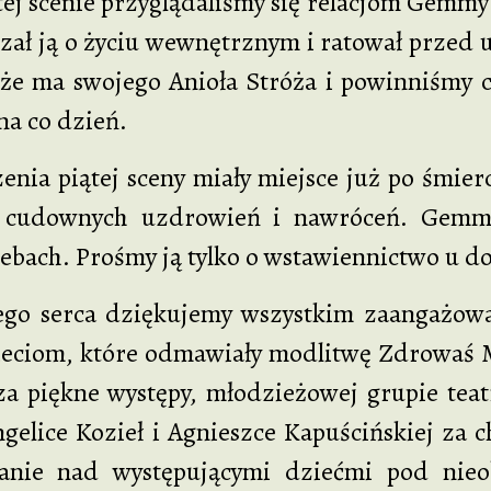
nie przyglądaliśmy się relacjom Gemmy z j
czał ją o życiu wewnętrznym i ratował przed
kże ma swojego Anioła Stróża i powinniśmy c
na co dzień.
ątej sceny miały miejsce już po śmierci 
 cudownych uzdrowień i nawróceń. Gemma
ebach. Prośmy ją tylko o wstawiennictwo u d
ca dziękujemy wszystkim zaangażowany
eciom, które odmawiały modlitwę Zdrowaś Mar
a piękne występy, młodzieżowej grupie teatr
gelice Kozieł i Agnieszce Kapuścińskiej za 
anie nad występującymi dziećmi pod nieob