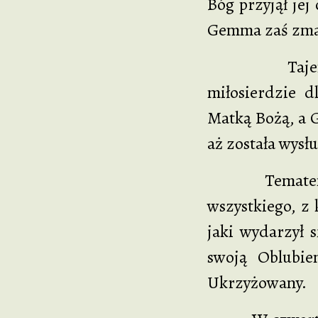
Bóg przyjął jej
Gemma zaś zmar
Tajemnica Wn
miłosierdzie d
Matką Bożą, a 
aż została wysł
Tematem przew
wszystkiego, z 
jaki wydarzył s
swoją Oblubie
Ukrzyżowany.