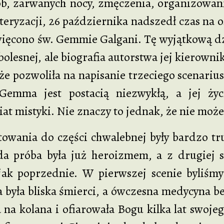
ób, zarwanych nocy, zmęczenia, organizowani
teryzacji, 26 października nadszedł czas na 
ięcono św. Gemmie Galgani. Tę wyjątkową d
i bolesnej, ale biografia autorstwa jej kierow
 że pozwoliła na napisanie trzeciego scenarius
Gemma jest postacią niezwykłą, a jej ży
at mistyki. Nie znaczy to jednak, że nie moż
 do części chwalebnej były bardzo trudn
a próba była już heroizmem, a z drugiej str
ak poprzednie. W pierwszej scenie byliśm
 była bliska śmierci, a ówczesna medycyna b
a na kolana i ofiarowała Bogu kilka lat swo