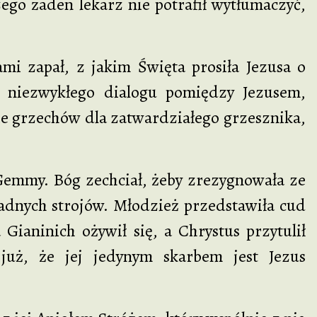
zego żaden lekarz nie potrafił wytłumaczyć,
pał, z jakim Święta prosiła Jezusa o
ć niezwykłego dialogu pomiędzy Jezusem,
ie grzechów dla zatwardziałego grzesznika,
y. Bóg zechciał, żeby zrezygnowała ze
ładnych strojów. Młodzież przedstawiła cud
 Gianinich ożywił się, a Chrystus przytulił
uż, że jej jedynym skarbem jest Jezus