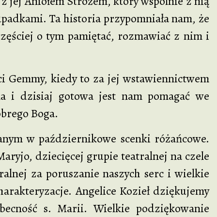
ej Aniołem Stróżem, który wspólnie z nią
 upadkami. Ta historia przypomniała nam, że
zęściej o tym pamiętać, rozmawiać z nim i
Gemmy, kiedy to za jej wstawiennictwem
 i dzisiaj gotowa jest nam pomagać we
obrego Boga.
m w październikowe scenki różańcowe.
yjo, dziecięcej grupie teatralnej na czele
alnej za poruszanie naszych serc i wielkie
charakteryzacje. Angelice Kozieł dziękujemy
ecność s. Marii. Wielkie podziękowanie