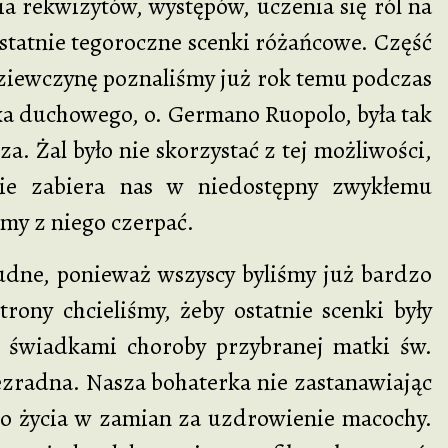
a rekwizytów, występów, uczenia się ról na
ostatnie tegoroczne scenki różańcowe. Część
ziewczynę poznaliśmy już rok temu podczas
nika duchowego, o. Germano Ruopolo, była tak
za. Żal było nie skorzystać z tej możliwości,
cie zabiera nas w niedostępny zwykłemu
emy z niego czerpać.
e, ponieważ wszyscy byliśmy już bardzo
ony chcieliśmy, żeby ostatnie scenki były
y świadkami choroby przybranej matki św.
ezradna. Nasza bohaterka nie zastanawiając
jego życia w zamian za uzdrowienie macochy.