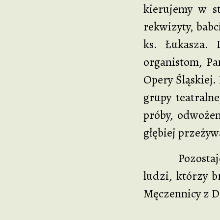
kierujemy w st
rekwizyty, babc
ks. Łukasza. 
organistom, Pa
Opery Śląskiej.
grupy teatraln
próby, odwożen
głębiej przeżyw
Pozostaje nam 
ludzi, którzy b
Męczennicy z D