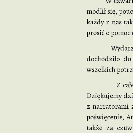
W czwartej sce
modlił się, pou
każdy z nas ta
prosić o pomoc 
Wydarzenia pi
dochodziło do
wszelkich potrz
Z całego ser
Dziękujemy dzi
z narratorami z
poświęcenie, An
także za czuw