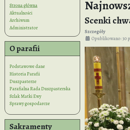
Najnowsz
Strona główna
Aktualności
Scenki chw
Archiwum
Administrator
Szczegóły
Opublikowano: 30 p
O parafii
Podstawowe dane
Historia Parafii
Duszpasterze
Parafialna Rada Duszpasterska
Szlak Matki Ewy
Sprawy gospodarcze
Sakramenty