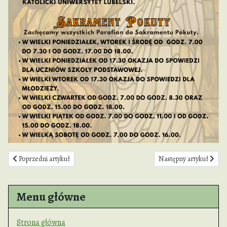
Poprzedni artykuł: OŻYWIAJĄCA MOC WSPÓLNOTY czyli Forum Świeckich
Następny artykuł: Plan 
Poprzedni artykuł
Następny artykuł
Menu główne
Strona główna