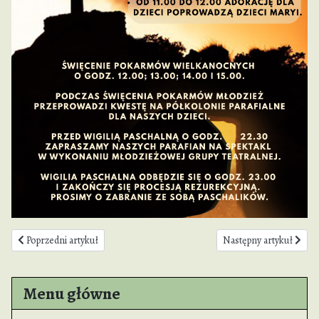
Poprzedni artykuł: Wielkanoc 2026
Następny artykuł: Plan 
Poprzedni artykuł
Następny artykuł
Menu główne