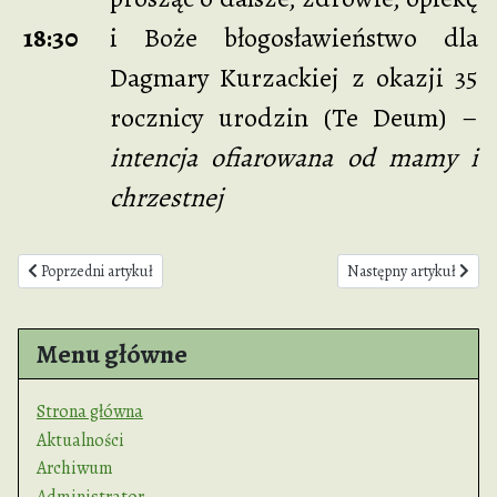
18:30
i Boże błogosławieństwo dla
Dagmary Kurzackiej z okazji 35
rocznicy urodzin (Te Deum) –
intencja ofiarowana od mamy i
chrzestnej
Poprzedni artykuł: Intencje Mszalne 27.10. do 02.11.2025
Następny artykuł: Inten
Poprzedni artykuł
Następny artykuł
Menu główne
Strona główna
Aktualności
Archiwum
Administrator