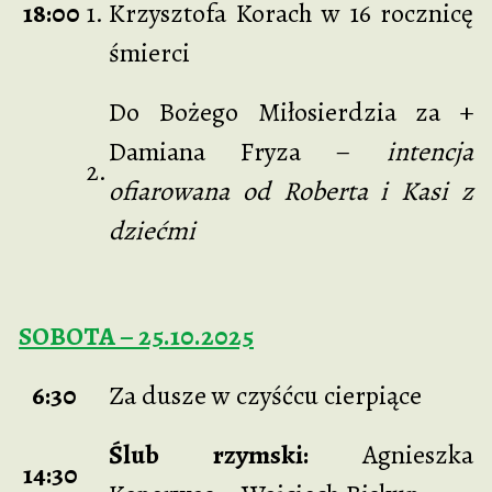
18:00
1.
Krzysztofa Korach w 16 rocznicę
śmierci
Do Bożego Miłosierdzia za +
Damiana Fryza –
intencja
2.
ofiarowana od Roberta i Kasi z
dziećmi
SOBOTA – 25.10.2025
6:30
Za dusze w czyśćcu cierpiące
Ślub rzymski:
Agnieszka
14:30