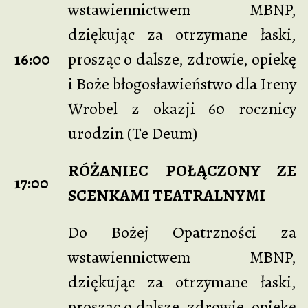
wstawiennictwem MBNP,
dziękując za otrzymane łaski,
16:00
prosząc o dalsze, zdrowie, opiekę
i Boże błogosławieństwo dla Ireny
Wrobel z okazji 60 rocznicy
urodzin (Te Deum)
RÓŻANIEC POŁĄCZONY ZE
17:00
SCENKAMI TEATRALNYMI
Do Bożej Opatrzności za
wstawiennictwem MBNP,
dziękując za otrzymane łaski,
prosząc o dalsze, zdrowie, opiekę