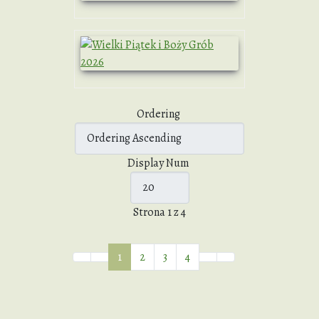
Ordering
Display Num
Strona 1 z 4
1
2
3
4