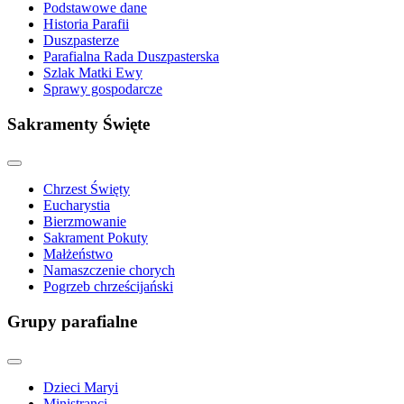
Podstawowe dane
Historia Parafii
Duszpasterze
Parafialna Rada Duszpasterska
Szlak Matki Ewy
Sprawy gospodarcze
Sakramenty Święte
Chrzest Święty
Eucharystia
Bierzmowanie
Sakrament Pokuty
Małżeństwo
Namaszczenie chorych
Pogrzeb chrześcijański
Grupy parafialne
Dzieci Maryi
Ministranci