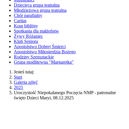
Dziecięca grupa teatralna
Młodzieżowa grupa teatralna
Chór parafialny
Caritas
Krąg biblijny
Spotkania dla małżeństw
Żywy Różaniec
Klub Seniora
Apostolstwo Dobrej Śmierci
Apostolstwo Miłosierdzia Bożego
Rodziny Szensztackie
Grupa modlitewna "Margaretka"
Jesteś tutaj:
Start
Galeria zdjęć
2025
Uroczystość Niepokalanego Poczęcia NMP - patronalne
święto Dzieci Maryi, 08.12.2025