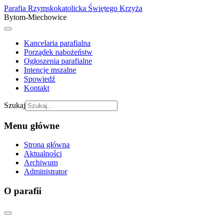
Parafia Rzymskokatolicka Świętego Krzyża
Bytom-Miechowice
Kancelaria parafialna
Porządek nabożeństw
Ogłoszenia parafialne
Intencje mszalne
Spowiedź
Kontakt
Szukaj
Menu główne
Strona główna
Aktualności
Archiwum
Administrator
O parafii