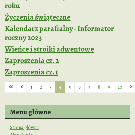
roku
Życzenia świąteczne
Kalendarz parafialny - Informator
roczny 2023
Wieńce i stroiki adwentowe
Zaproszenia cz. 2
Zaproszenia cz. 1
1
2
3
4
5
6
7
8
9
10
Strona 4 z 63
Menu główne
Strona główna