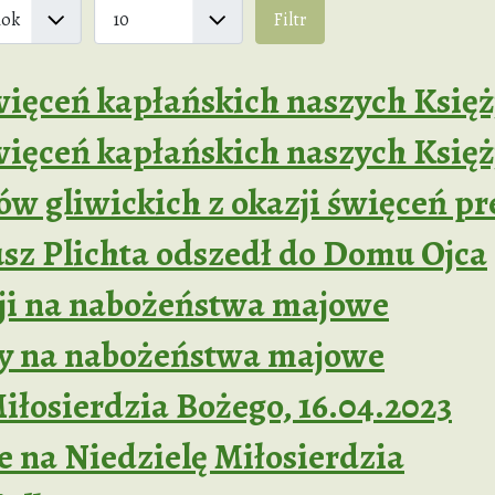
Pokaż #
Filtr
ięceń kapłańskich naszych Księż
więceń kapłańskich naszych Księ
ów gliwickich z okazji święceń pr
usz Plichta odszedł do Domu Ojca
cji na nabożeństwa majowe
y na nabożeństwa majowe
iłosierdzia Bożego, 16.04.2023
 na Niedzielę Miłosierdzia