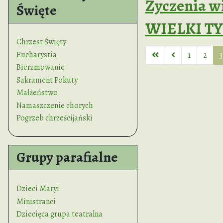
Życzenia w
Święte
WIELKI TY
Chrzest Święty
Eucharystia
1
2
3
Bierzmowanie
Sakrament Pokuty
Małżeństwo
Namaszczenie chorych
Pogrzeb chrześcijański
Grupy parafialne
Dzieci Maryi
Ministranci
Dziecięca grupa teatralna