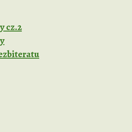
y cz.2
ży
ezbiteratu