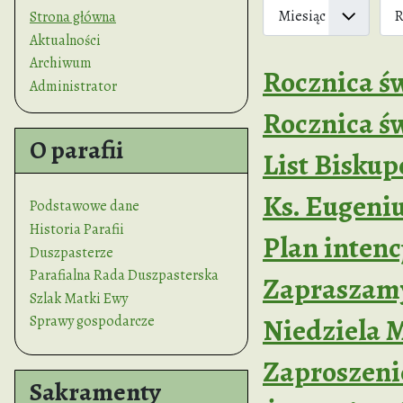
Miesiąc
Rok
Filtry
Strona główna
Aktualności
Archiwum
Rocznica św
Administrator
Rocznica ś
O parafii
List Biskup
Ks. Eugeni
Podstawowe dane
Historia Parafii
Plan inten
Duszpasterze
Parafialna Rada Duszpasterska
Zapraszam
Szlak Matki Ewy
Niedziela M
Sprawy gospodarcze
Zaproszenie
Sakramenty