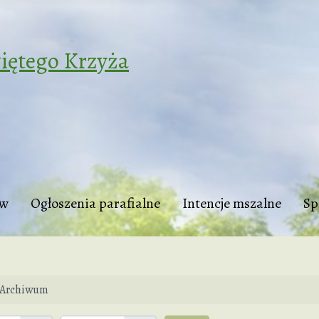
iętego Krzyża
tw
Ogłoszenia parafialne
Intencje mszalne
Sp
Archiwum