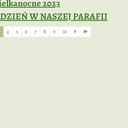
ielkanocne 2023
DZIEŃ W NASZEJ PARAFII
4
5
6
7
8
9
10