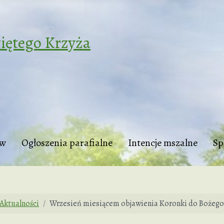
iętego Krzyża
tw
Ogłoszenia parafialne
Intencje mszalne
Sp
Aktualności
Wrzesień miesiącem objawienia Koronki do Bożego M