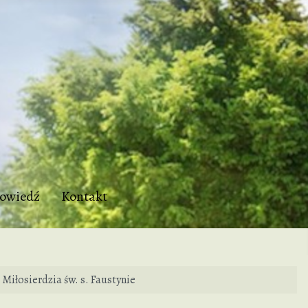
owiedź
Kontakt
iłosierdzia św. s. Faustynie